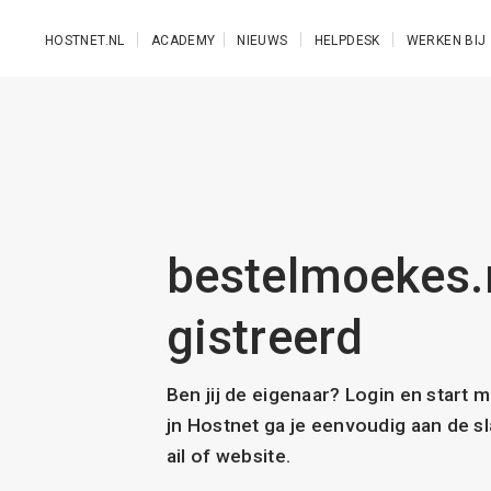
Ga naar de hoofdinhoud
HOSTNET.NL
ACADEMY
NIEUWS
HELPDESK
WERKEN BIJ
bestelmoekes.n
gistreerd
Ben jij de eigenaar? Login en start 
jn Hostnet ga je eenvoudig aan de 
ail of website.